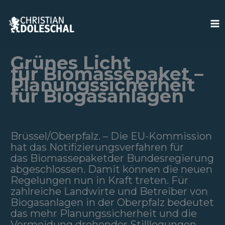
Zum
Inhalt
springen
Grünes Licht
für Biomassepaket –
Planungssicherheit
für Biogasanlagen
Brüssel/Oberpfalz. – Die EU-Kommission
hat das Notifizierungsverfahren für
das Biomassepaketder Bundesregierung
abgeschlossen. Damit können die neuen
Regelungen nun in Kraft treten. Für
zahlreiche Landwirte und Betreiber von
Biogasanlagen in der Oberpfalz bedeutet
das mehr Planungssicherheit und die
Vermeidung drohender Stilllegungen.